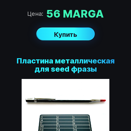
56
MARGA
Цена:
Купить
Пластина металлическая
для seed фразы