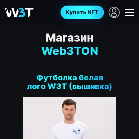
Купить NFT
Магазин
Web3TON
Футболка белая
лого W3T (вышивка)