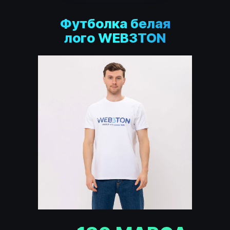
Футболка белая
лого WEB3TON