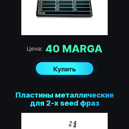
40
MARGA
Цена:
Купить
Пластины металлические
для 2-х seed фраз