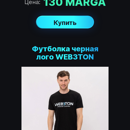
130
MARGA
Цена:
Купить
Футболка черная
лого WEB3TON