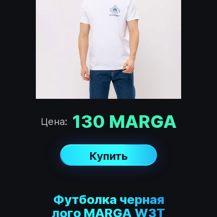
130
MARGA
Цена:
Купить
Футболка черная
лого MARGA W3T