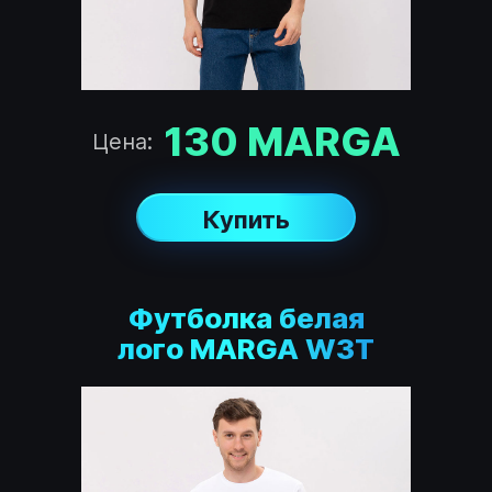
130
MARGA
Цена:
Купить
Футболка белая
лого MARGA W3T