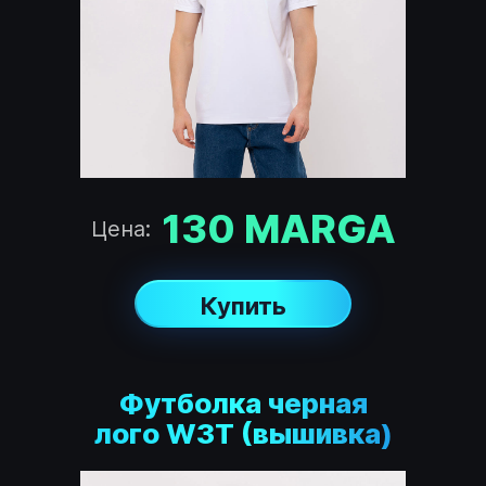
130
MARGA
Цена:
Купить
Футболка черная
лого W3T (вышивка)