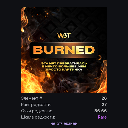
Элемент #
26
Ранг редкости:
27
Очки редкости:
86.66
Шкала редкости:
Rare
не отчеканен