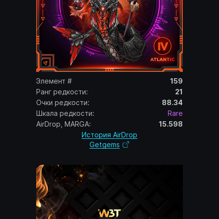
Элемент #
159
Ранг редкости:
21
Очки редкости:
88.34
Шкала редкости:
Rare
AirDrop, MARGA:
15.598
История AirDrop
Getgems