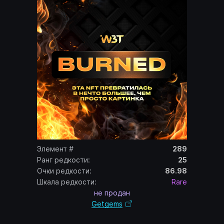
Элемент #
289
Ранг редкости:
25
Очки редкости:
86.98
Шкала редкости:
Rare
не продан
Getgems