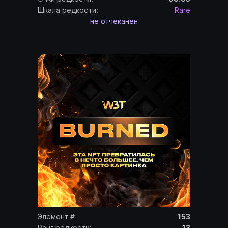
Шкала редкости:
Rare
не отчеканен
Элемент #
153
Ранг редкости:
13