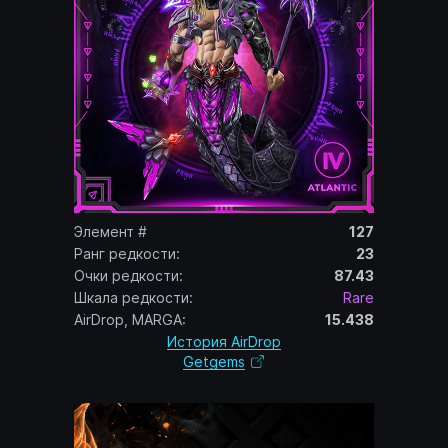
Элемент #
127
Ранг редкости:
23
Очки редкости:
87.43
Шкала редкости:
Rare
AirDrop, MARGA:
15.438
История AirDrop
Getgems