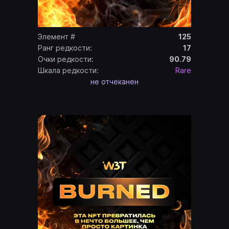
Элемент #
125
Ранг редкости:
17
Очки редкости:
90.79
Шкала редкости:
Rare
не отчеканен