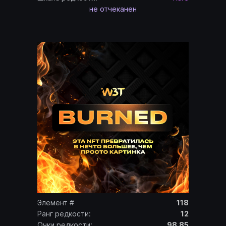
не отчеканен
Элемент #
118
Ранг редкости:
12
Очки редкости:
98.85