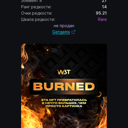
Элемент #
27
Ранг редкости:
14
Очки редкости:
95.21
Шкала редкости:
Rare
не продан
Getgems