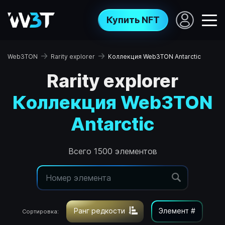
Купить NFT
→
→
Web3TON
Rarity explorer
Коллекция Web3TON Antarctic
Rarity explorer
Коллекция Web3TON
Antarctic
Всего 1500 элементов
Ранг редкости
Элемент #
Сортировка: