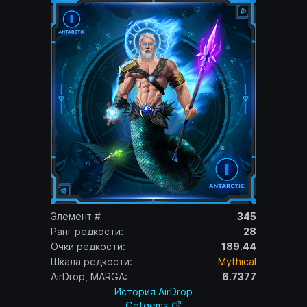
Элемент #
345
Ранг редкости:
28
Очки редкости:
189.44
Шкала редкости:
Mythical
AirDrop, MARGA:
6.7377
История AirDrop
Getgems