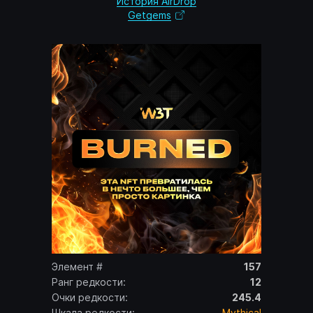
История AirDrop
Getgems
Элемент #
157
Ранг редкости:
12
Очки редкости:
245.4
Шкала редкости:
Mythical