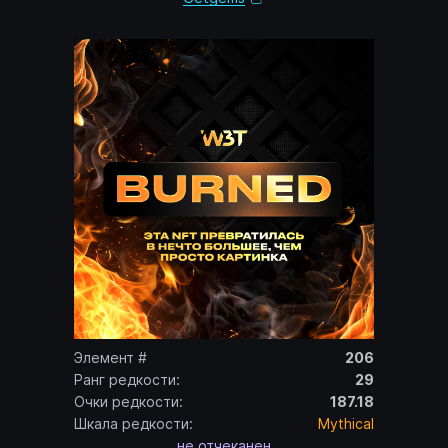
Элемент #
206
Ранг редкости:
29
Очки редкости:
187.18
Шкала редкости:
Mythical
не отчеканен